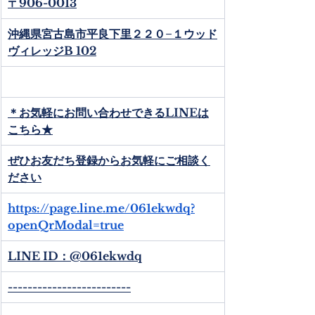
〒906-0013
沖縄県宮古島市平良下里２２０−１ウッド
ヴィレッジB 102
＊お気軽にお問い合わせできるLINEは
こちら★
ぜひお友だち登録からお気軽にご相談く
ださい
https://page.line.me/061ekwdq?
openQrModal=true
LINE ID：@061ekwdq
-------------------------