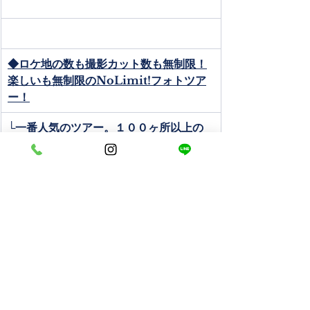
◆ロケ地の数も撮影カット数も無制限！
楽しいも無制限のNoLimit!フォトツア
ー！
└一番人気のツアー。１００ヶ所以上の
ロケ地から無制限にご案内。撮影カット
数も無制限。
└石垣島はこちら
└宮古島はこちら
◆ヘアチェンジもロケ地の数も撮影カッ
ト数も無制限！パワーアップしたトリプ