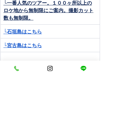
└一番人気のツアー。１００ヶ所以上の
ロケ地から無制限にご案内。撮影カット
数も無制限。
└石垣島はこちら
└宮古島はこちら
◆ヘアチェンジもロケ地の数も撮影カッ
ト数も無制限！パワーアップしたトリプ
ルNoLimit!フォトツアー！（石垣島限
定）
└ドレスも２着ついて、ヘアチェンジも
し放題の無制限！必ずヘアメイクアーテ
ィストがアテンドするのでメイク直しな
どが安心。
ツアーはこちらから。