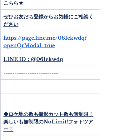
こちら★
ぜひお友だち登録からお気軽にご相談く
ださい
https://page.line.me/061ekwdq?
openQrModal=true
LINE ID：@061ekwdq
-------------------------
◆ロケ地の数も撮影カット数も無制限！
楽しいも無制限のNoLimit!フォトツア
ー！