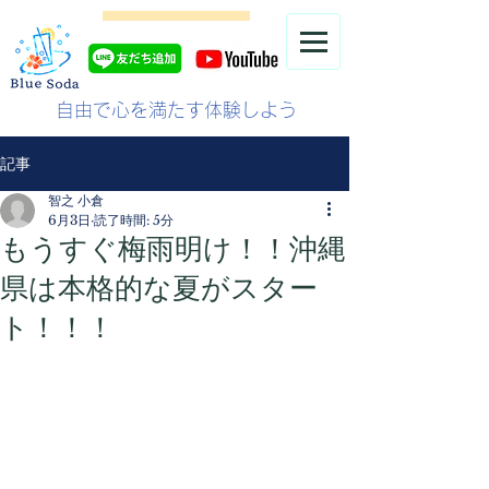
自由で心を満たす体験しよう
記事
智之 小倉
6月3日
読了時間: 5分
もうすぐ梅雨明け！！沖縄
県は本格的な夏がスター
ト！！！