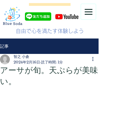
自由で心を満たす体験しよう
記事
智之 小倉
2024年2月16日
読了時間: 1分
アーサが旬。天ぷらが美味
い。