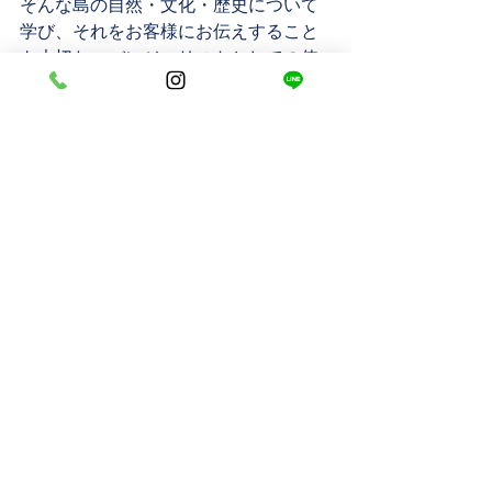
そんな島の自然・文化・歴史について
学び、それをお客様にお伝えすること
も大切なエバンジェリストとしての使
命です。
⑦写真技術力・すべての能力を駆使し
て、お客様に120%の満足を届けること
ができる。
石垣島や宮古島では写真技術が高いと
良い写真が撮れるわけではありませ
ん。天候やスポットの選び方でそのフ
ォトツアーの良し悪しは大きく変わっ
てしまいます。写真技術とこれらの能
力を駆使して、撮影に来てくれるお二
人を120%楽しんでもらって満足してい
ただくことが目的です。