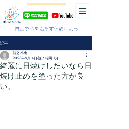
自由で心を満たす体験しよう
記事
智之 小倉
2023年8月14日
読了時間: 1分
綺麗に日焼けしたいなら日
焼け止めを塗った方が良
い。