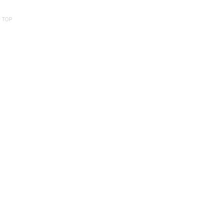
ング選び方ガイド【2026年
なし
版】
間の
 TOP
運営会社 WARA