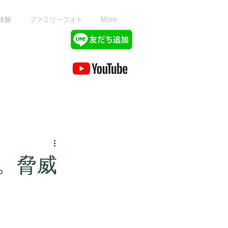
体験
ファミリーフォト
More
％。脅威