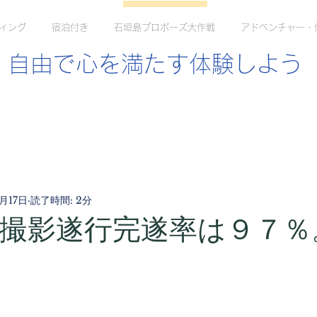
ィング
宿泊付き
石垣島プロポーズ大作戦
アドベンチャー・
自由で心を満たす体験しよう
1月17日
読了時間: 2分
年の撮影遂行完遂率は９７