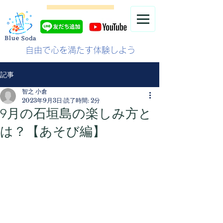
自由で心を満たす体験しよう
記事
智之 小倉
2023年9月3日
読了時間: 2分
9月の石垣島の楽しみ方と
は？【あそび編】