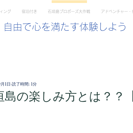
ィング
宿泊付き
石垣島プロポーズ大作戦
アドベンチャー・
自由で心を満たす体験しよう
9月1日
読了時間: 1分
垣島の楽しみ方とは？？