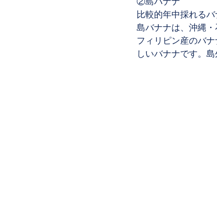
②島バナナ
比較的年中採れるバ
島バナナは、沖縄・
フィリピン産のバナ
しいバナナです。島