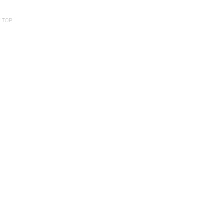
ング選び方ガイド【2026年
なし
版】
間の
 TOP
運営会社 WARA