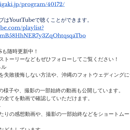
igaki.jp/program/40172/
はYoutTubeで聴くことができます。
be.com/playlist?
YmB58HhNER7y3ZqOhtqsqaTbo
SNSも随時更新中！
ストーリーなどもぜひフォローしてご覧ください！
ネル
を失敗後悔しない方法や、沖縄のフォトウェディングに
支度の様子や、撮影の一部始終の動画も公開しています。
の全てを動画で確認していただけます。
ト
たりの感想動画や、撮影の一部始終などをショートムー
などもしています。