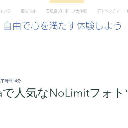
ィング
宿泊付き
石垣島プロポーズ大作戦
アドベンチャー・
自由で心を満たす体験しよう
了時間: 4分
odaで人気なNoLimitフォ