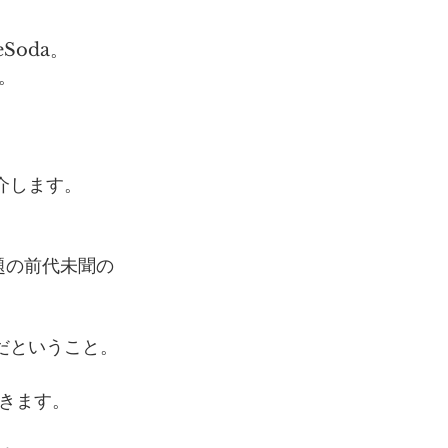
Soda。
す。
介します。
放題の前代未聞の
限だということ。
きます。