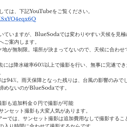
ては、下記YouTubeをご覧ください。
e/XSxYO4eqx6Q
いていますが、BlueSodaでは変わりやすい天候を見
へご案内します。
は、ロケ地が無制限。場所が決まってないので、天候に合わ
、過去には降水確率60%以上で撮影を行い、無事に完遂で
。
工率は94%。雨天保障となった残りは、台風の影響のみで
めないのがBlueSodaです。
セット撮影も追加料金０円で撮影が可能
サンセット撮影も大変人気があります。
ォトツアーでは、サンセット撮影は追加費用なしで撮影する
の入り時間に合わせて撮影するからです。