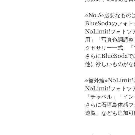
⭐︎No.5⭐︎必要
BlueSodaのフ
NoLimit!フ
用」「写真色調調整
クセサリー一式」「
さらにBlueSo
他に欲しいものがな
⭐︎番外編⭐︎NoLi
NoLimit!フォ
「チャペル」「イン
さらに石垣島体感フ
遊覧」なども追加可