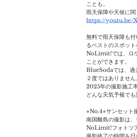
ことも。
雨天保障や天候に関し
https://youtu.b
無料で雨天保障も付
るベストのスポット
NoLimit!で
ことができます。
BlueSodaでは
２度ではありません
2025年の撮影施
どんな天気予報でも諦
⭐︎No.4⭐︎サン
南国離島の撮影は、
NoLimit!フ
撮影終了の時間を日