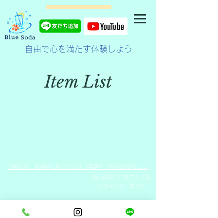
自由で心を満たす体験しよう
Item List
運営会社 WARAYUN合同会社（英語名：WARAYUN LLC.)
特定商取引に基づく表記
プライバシーポリシー
COPYRIGHT ©WARAYUN LLC. ALL RIGHTS RESERVED.