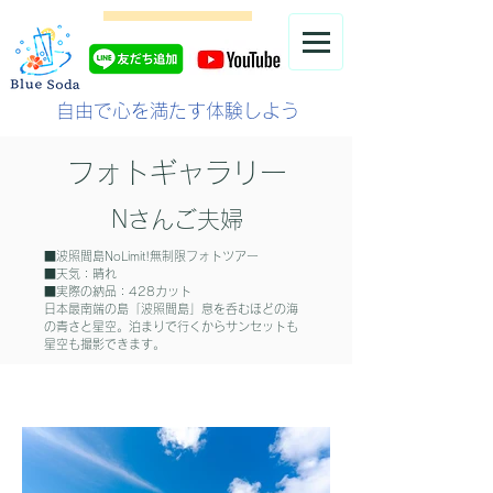
自由で心を満たす体験しよう
フォトギャラリー
Nさんご夫婦
■波照間島NoLimit!無制限フォトツアー
​■天気：晴れ
​■実際の納品：428カット
​日本最南端の島「波照間島」息を呑むほどの海
の青さと星空。泊まりで行くからサンセットも
星空も撮影できます。​