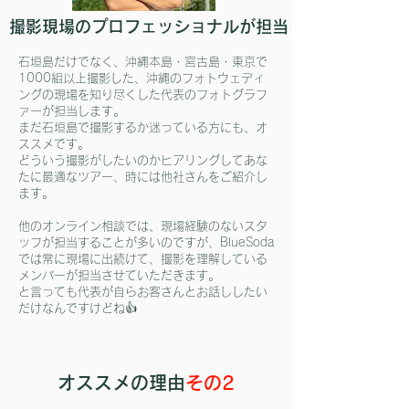
​撮影現場のプロフェッショナルが担当
​石垣島だけでなく、沖縄本島・宮古島・東京で
1000組以上撮影した、沖縄のフォトウェディ
ングの現場を知り尽くした代表のフォトグラフ
ァーが担当します。​
まだ石垣島で撮影するか迷っている方にも、オ
ススメです。
​どういう撮影がしたいのかヒアリングしてあな
たに最適なツアー、時には他社さんをご紹介し
ます。
​他のオンライン相談では、現場経験のないスタ
ッフが担当することが多いのですが、BlueSoda
では常に現場に出続けて、撮影を理解している
メンバーが担当させていただきます。
​と言っても代表が自らお客さんとお話ししたい
だけなんですけどね👍
​オススメの理由
その2