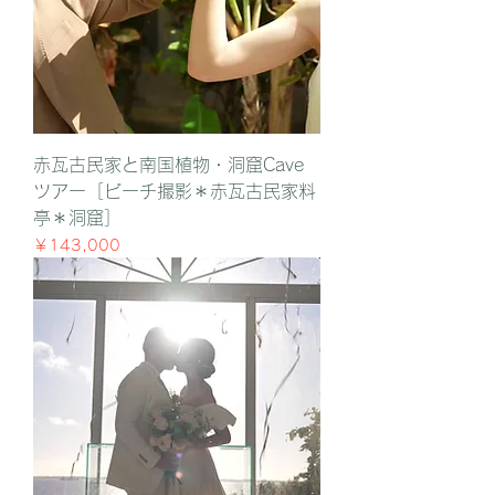
赤瓦古民家と南国植物・洞窟Cave
ツアー［ビーチ撮影＊赤瓦古民家料
亭＊洞窟］
価格
￥143,000