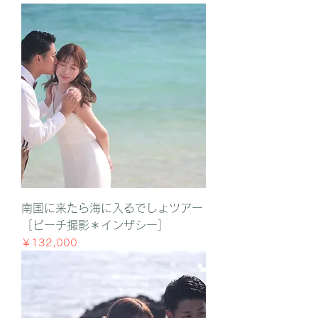
南国に来たら海に入るでしょツアー
［ビーチ撮影＊インザシー］
価格
￥132,000