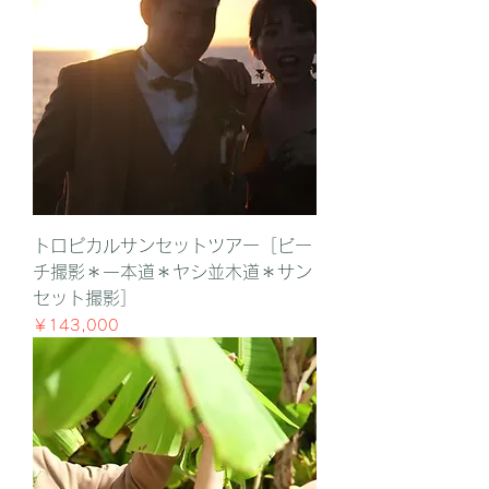
トロピカルサンセットツアー［ビー
チ撮影＊一本道＊ヤシ並木道＊サン
セット撮影］
価格
￥143,000