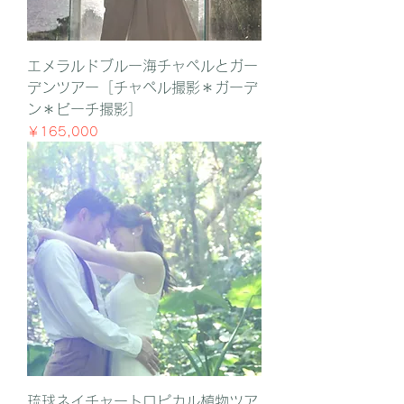
エメラルドブルー海チャペルとガー
デンツアー［チャペル撮影＊ガーデ
ン＊ビーチ撮影］
価格
￥165,000
琉球ネイチャートロピカル植物ツア