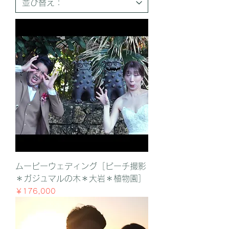
ムービーウェディング［ビーチ撮影
＊ガジュマルの木＊大岩＊植物園］
価格
￥176,000