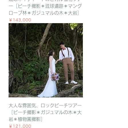
ー［ビーチ撮影＊琉球遺跡＊マング
ローブ林＊ガジュマルの木＊大岩］
価格
￥143,000
大人な雰囲気、ロックビーチツアー
［ビーチ撮影＊ガジュマルの木＊大
岩＊植物園撮影］
価格
￥121,000