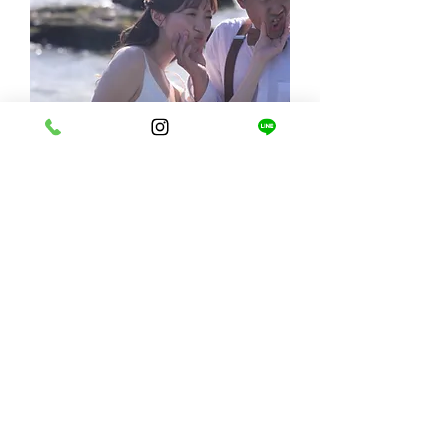
今日最高のサンドorロックビーチツ
アー［ビーチ撮影］
価格
￥110,000
モニター