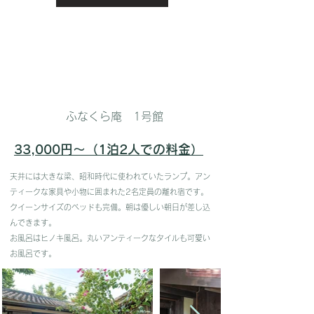
ふなくら庵 1号館
33,000円〜（1泊2人での料金）
天井には大きな梁、昭和時代に使われていたランプ。アン
ティークな家具や小物に囲まれた2名定員の離れ宿です。
クイーンサイズのベッドも完備。朝は優しい朝日が差し込
んできます。
お風呂はヒノキ風呂。丸いアンティークなタイルも可愛い
お風呂です。