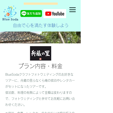
自由で心を満たす体験しよう
プラン内容・料金
BlueSodaクラフトフォトウェディングのお好きな
ツアーに、舟蔵の里ふなくら庵の宿泊やレンタカー
がセットになったツアーです。
​宿泊数、料理の有無によって金額は変わりますの
で、フォトウェディングと併せてお気軽にお問い合
わせください。