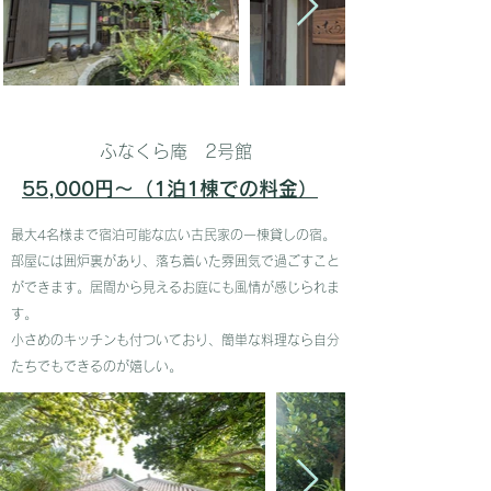
ふなくら庵 2号館
55,000円〜（1泊1棟での料金）
​最大4名様まで宿泊可能な広い古民家の一棟
貸しの宿。
部屋には囲炉裏があり、落ち着いた雰囲気で過ごすこと
ができます。居間から見えるお庭にも風情が感じられま
す。
​小さめのキッチンも付ついており、簡単な料理なら自分
たちでもできるのが嬉しい。