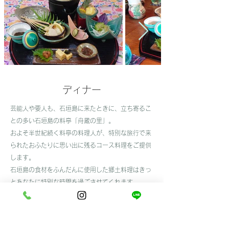
​ディナー
芸能人や要人も、石垣島に来たときに、立ち寄るこ
との多い石垣島の料亭「舟蔵の里」。
およそ半世紀続く料亭の料理人が、特別な旅行で来
られたおふたりに思い出に残るコース料理をご提供
します。
​石垣島の食材をふんだんに使用した郷土料理はきっ
とあなたに特別な時間を過ごさせてくれます。
​あかようら会席