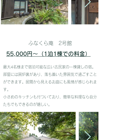
ふなくら庵 2号館
55,000円〜（1泊1棟での料金）
​最大4名様まで宿泊可能な広い古民家の一棟
貸しの宿。
部屋には囲炉裏があり、落ち着いた雰囲気で過ごすこと
ができます。居間から見えるお庭にも風情が感じられま
す。
​小さめのキッチンも付ついており、簡単な料理なら自分
たちでもできるのが嬉しい。