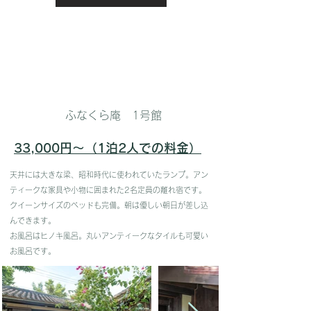
ふなくら庵 1号館
33,000円〜（1泊2人での料金）
天井には大きな梁、昭和時代に使われていたランプ。アン
ティークな家具や小物に囲まれた2名定員の離れ宿です。
クイーンサイズのベッドも完備。朝は優しい朝日が差し込
んできます。
お風呂はヒノキ風呂。丸いアンティークなタイルも可愛い
お風呂です。