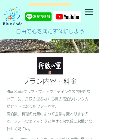
自由で心を満たす体験しよう
プラン内容・料金
BlueSodaクラフトフォトウェディングのお好きな
ツアーに、舟蔵の里ふなくら庵の宿泊やレンタカー
がセットになったツアーです。
​宿泊数、料理の有無によって金額は変わりますの
で、フォトウェディングと併せてお気軽にお問い合
わせください。