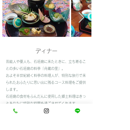
​ディナー
芸能人や要人も、石垣島に来たときに、立ち寄るこ
との多い石垣島の料亭「舟蔵の里」。
およそ半世紀続く料亭の料理人が、特別な旅行で来
られたおふたりに思い出に残るコース料理をご提供
します。
​石垣島の食材をふんだんに使用した郷土料理はきっ
とあなたに特別な時間を過ごさせてくれます。
​あかようら会席