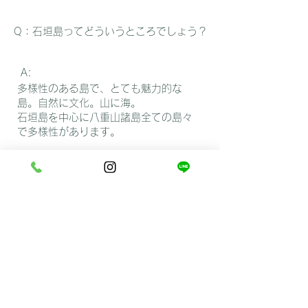
​Q：​石垣島ってどういうところでしょう？
A:
多様性のある島で、とても魅力的な
島。自然に文化。山に海。
​石垣島を中心に八重山諸島全ての島々
で多様性があります。
​Q：石垣島でのおすすめの過ごし方や観
光はありますか？
A:
御神前灯台の付近が好きでおすすめで
す。