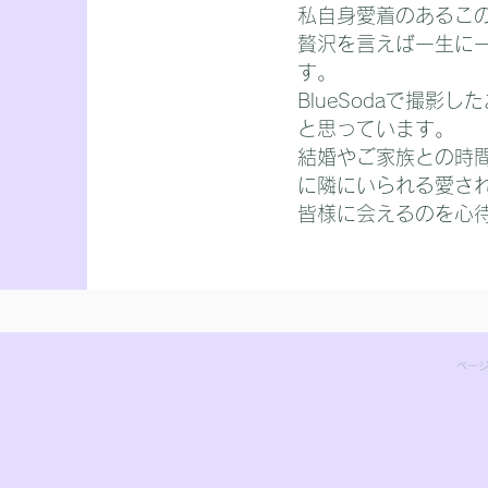
私自身愛着のあるこ
贅沢を言えば一生に
す。
BlueSodaで撮
と思っています。
結婚やご家族との時
に隣にいられる愛さ
皆様に会えるのを心
ページ