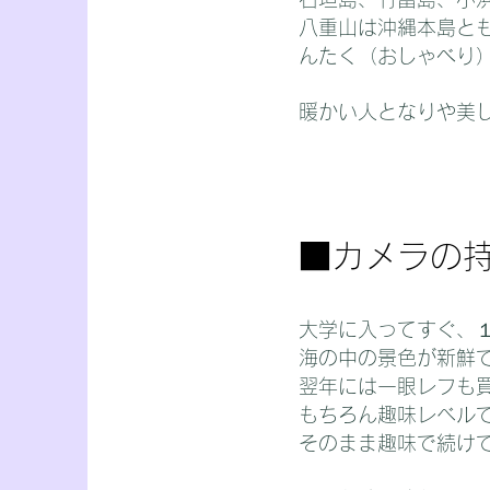
八重山は沖縄本島と
んたく（おしゃべり
暖かい人となりや美
​■カメラの
大学に入ってすぐ、
海の中の景色が新鮮
翌年には一眼レフも
もちろん趣味レベルで
そのまま趣味で続け