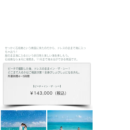
せっかく石垣島という南国に来たのだから、ドレスのままで海に入っ
ちゃおう！
服のまま海に入るという非日常と美しい海を楽しもう。
​石垣島なら３月に海開き。11月まで海水浴ができる南国です。
ビーチで撮影した後、ドレスのままイン・ザ・シー！
​どこまで入るかはご相談次第！全身びしょびしょになる方も。
所要時間4〜5時間
【ビーチ＋イン・ザ・シー】
​￥143,000（税込）