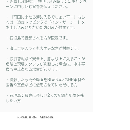
・先着10組限定。お申し込み時までにキャンペ
ーンに申し込む旨をお伝えください。
・「南国に来たら海に入るでしょツアー」もし
くは、追加トッピングで
「イン・ザ・シー」を
お申し込みいただいた方のみが対象です。
・石垣島で撮影される方が限定です。
・海に全身入っても大丈夫な方が対象です。
​・波浪警報など安全上、膝より上に入ることが
危険と現場スタッフが判断した場合は、水中写
真も中止となる場合があります。
・撮影した写真や動画をBlueSodaのHP素材や
広告や宣伝などに使用させていただける方
​・石垣島で最高に楽しい2人の記録と記憶を残
したい方
いつでも夏、真っ盛り！？非日常の体験。
南国に来たら海に入るでしょツアー