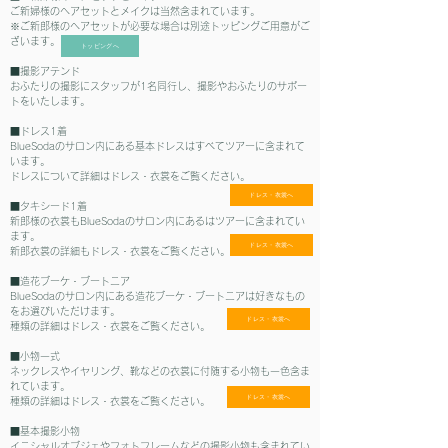
ご新婦様のヘアセットとメイクは当然含まれています。
※ご新郎様のヘアセットが必要な場合は別途トッピングご用意がご
ざいます。
トッピングへ
■撮影アテンド
おふたりの撮影にスタッフが1名同行し、撮影やおふたりのサポー
トをいたします。
■ドレス1着
BlueSodaのサロン内にある基本ドレスはすべてツアーに含まれて
います。
ドレスについて詳細はドレス・衣裳をご覧ください。
ドレス・衣裳へ
■タキシード1着
新郎様の衣裳もBlueSodaのサロン内にあるはツアーに含まれてい
ます。
ドレス・衣裳へ
新郎衣裳の詳細もドレス・衣裳をご覧ください。
■造花ブーケ・ブートニア
BlueSodaのサロン内にある造花ブーケ・ブートニアは好きなもの
をお選びいただけます。
ドレス・衣裳へ
種類の詳細はドレス・衣裳をご覧ください。
■小物一式
ネックレスやイヤリング、靴などの衣裳に付随する小物も一色含ま
れています。
ドレス・衣裳へ
種類の詳細はドレス・衣裳をご覧ください。
■基本撮影小物
イニシャルオブジェやフォトフレームなどの撮影小物も含まれてい