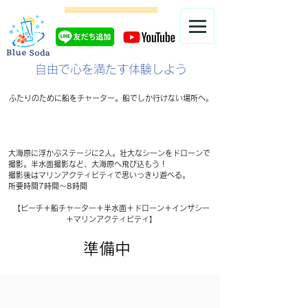
自由で心を満たす体験しよう
ふたりのために船をチャーター。船でしか行けない場所へ。
オーシャンフォトウェディング
​×
マリンアクティビティ
大海原に浮かぶステージに2人。壮大なシーンをドローンで
撮影。半水面撮影など、大海原へ飛び込もう！
撮影後はマリンアクティビティで思いっきり遊べる。
所要時間7時間〜8時間
【ビーチ＋船チャーター＋半水面＋ドローン＋インザシー
＋マリンアクティビティ】
準備中