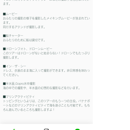
ます。
​■ムービー
おふたりの撮影の様子を撮影したメイキングムービーが含まれてい
ます。
同行するアテンドが撮影します。
■船チャーター
おふたりのために船は貸切です。
■ドローンフォト、ドローンムービー
このツアーはドローンがないと始まらない！ドローンでもたっぷり
撮影します。
■イン・ザ・シー
ドレス、衣装のまま海に入って撮影ができます。非日常感を味わっ
てください。
■半水面,Gopro水中撮影
海の中での撮影や、半水面の幻想的な撮影などを行います。
■マリンアクティビティ
​トッピングというよりは、このツアーのもう一つの主役。バナナボ
ートなどのマリンアクティビティで海を遊ぶことも可能です。もち
ろん遊んでいるところも撮影しますよ！
​撮影スポットや時間