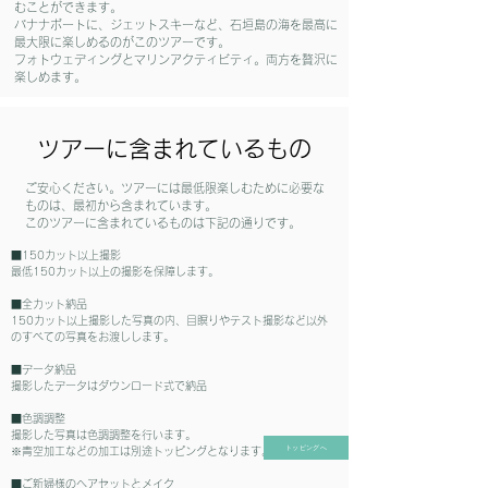
むことができます。
バナナボートに、ジェットスキーなど、石垣島の海を最高に
最大限に楽しめるのがこのツアーです。
​フォトウェディングとマリンアクティビティ。両方を贅沢に
楽しめます。
ツアーに含まれているもの
​ご安心ください。ツアーには最低限楽しむために必要な
ものは、最初から含まれています。
このツアーに含まれているものは下記の通りです。
​■150カット以上撮影
最低150カット以上の撮影を保障します。
■全カット納品
150カット以上撮影した写真の内、目瞑りやテスト撮影など以外
のすべての写真をお渡しします。
■データ納品
撮影したデータはダウンロード式で納品
■色調調整
撮影した写真は色調調整を行います。
トッピングへ
※青空加工などの加工は別途トッピングとなります。
■ご新婦様のヘアセットとメイク