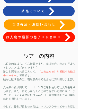
納品について
空き確認・お問い合わせ
お支度や撮影の様子＜公開中＞
ツアーの内容
石垣島の海はもちろん綺麗ですが、実は沖合に出た方がより
美しいことはご存知ですか？
​誰にも邪魔されることなく、
「しまんちゅ」が操舵する船は
チャーター
。貸切です。
​船が出航するのは、石垣島の中でもさらに海が美しい北部。
大海原へ繰り出して、ドローンなどを駆使して壮大な姿を残
します。また、船でしか行くことのできない超隠れ家ビーチ
や、ドレスのまま海に飛び込んだり、半水面撮影で非日常を
感じる撮影も行います。
​そして、撮影が終わった後は、マリンアクティビティを楽し